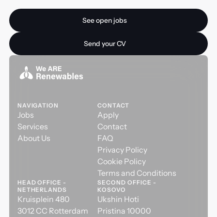
opportunity?
See open jobs
See open jobs
Send your CV
Send your CV
NAVIGATION
CONTACT
Jobs
Apply
Services
Contact
About Us
FAQ
Privacy Policy
Cookie Policy
Terms and Conditions
HEAD OFFICE -
SECOND OFFICE -
NETHERLANDS
KOSOVO
Kruisplein 480
Ukshin Hoti
3012 CC Rotterdam
Pristina 10000