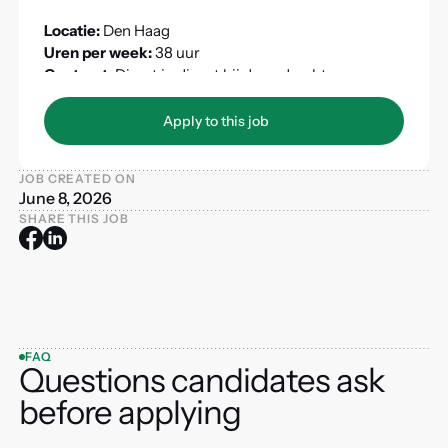
Locatie:
Den Haag
Uren per week:
38 uur
Contract:
Direct in dienst bij de opdrachtgever
Apply to this job
Apply to this job
JOB CREATED ON
June 8, 2026
SHARE THIS JOB
FAQ
Questions candidates ask
before applying