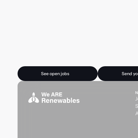
Ready for your next
See open jobs
Send your CV
See open jobs
Send yo
N
J
S
A