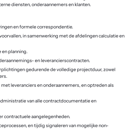
interne diensten, onderaannemers en klanten.
wingen en formele correspondentie.
oorvallen, in samenwerking met de afdelingen calculatie en
e en planning.
eraannemings- en leverancierscontracten.
erplichtingen gedurende de volledige projectduur, zowel
ers.
 met leveranciers en onderaannemers, en optreden als
dministratie van alle contractdocumentatie en
er contractuele aangelegenheden.
eprocessen, en tijdig signaleren van mogelijke non-