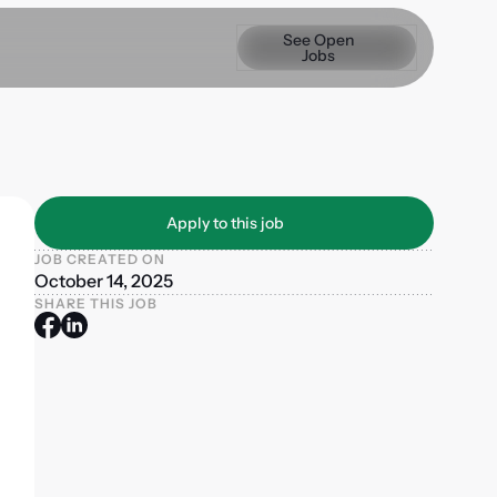
See Open Jobs
See Open
Jobs
Apply to this job
Apply to this job
JOB CREATED ON
October 14, 2025
SHARE THIS JOB