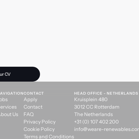
 opportunity?
ur CV
AVIGATION
CONTACT
HEAD OFFICE - NETHERLANDS
obs
Apply
Kruisplein 480
ervices
Contact
3012 CC Rotterdam
bout Us
FAQ
The Netherlands
Privacy Policy
+31 (0) 107 402 200
Cookie Policy
info@weare-renewables.c
Terms and Conditions