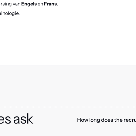
ersing van
Engels
en
Frans
.
inologie.
es ask
How long does the recru