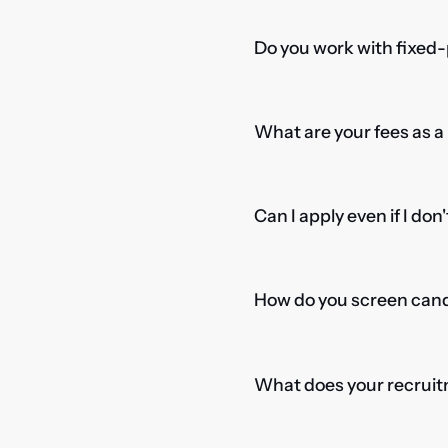
Do you work with fixed-
What are your fees as 
Can I apply even if I don
How do you screen candi
What does your recruitm