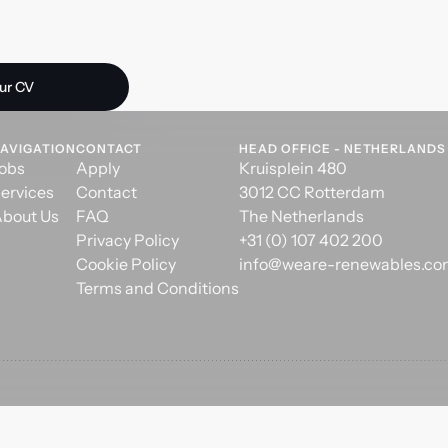
 opportunity?
ur CV
AVIGATION
CONTACT
HEAD OFFICE - NETHERLANDS
obs
Apply
Kruisplein 480
ervices
Contact
3012 CC Rotterdam
bout Us
FAQ
The Netherlands
Privacy Policy
+31 (0) 107 402 200
Cookie Policy
info@weare-renewables.c
Terms and Conditions