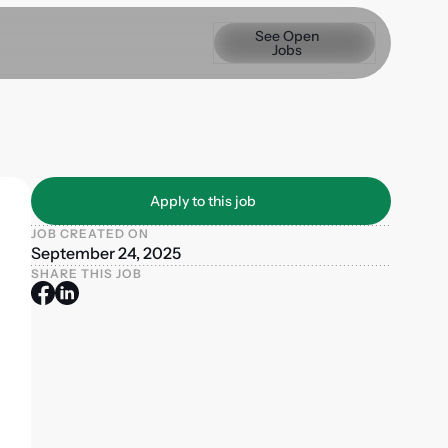
See Open Jobs
See Open
Jobs
Apply to this job
Apply to this job
JOB CREATED ON
September 24, 2025
SHARE THIS JOB