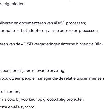
 deelgebieden.
timaliseren en documenteren van 4D/5D processen;
sformatie i.e. het adopteren van de betrokken processen
nimeren van de 4D/5D vergaderingen (interne binnen de BIM-
een tiental jaren relevante ervaring;
n bouwt, een people manager die de relatie tussen mensen
he talenten;
isico’s, bij voorkeur op grootschalig projecten;
CostX en 4D-synchro;