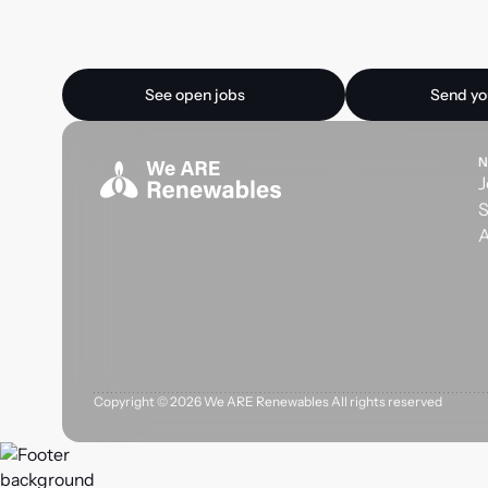
Ready for your next
See open jobs
Send your CV
See open jobs
Send yo
N
J
S
A
Copyright ©
2026
We ARE Renewables All rights reserved