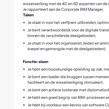
wisselwerking met de 4D en 5D experten van de
Je rapporteert aan de Corporate BIM Manager.
Taken
Je staat in voor het verfijnen, uitbreiden, op
Je bent verantwoordelijk voor de digitale tran
binnen de verschillende deelgebieden;
Je staat in voor het organiseren, leiden en a
koepel en gemengde met de deelgebieden);
Functie-eisen
Je hebt een bouwkundige opleiding op zak, met 
Je bent een leader die bruggen tussen mense
faciliteert en de wisselwerkging stimuleert;
Je bent een actieve luisteraar met diplomatisc
Je hebt een goed begrip van BIM-processen en r
Je hebt bij voorkeur een kennis van software 