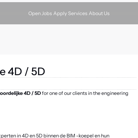
Apply
Services
About Us
Open Jobs
e 4D / 5D
ordelijke 4D / 5D
for one of our clients in the engineering
xperten in 4D en 5D binnen de BIM -koepel en hun